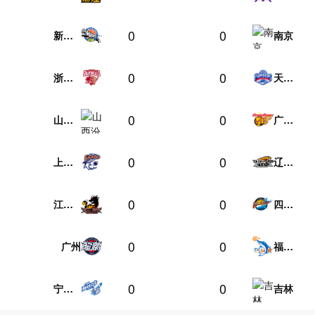
0
0
新疆伊力特
南京
0
0
浙江稠州金租
天津先行者
0
0
山西汾酒
广东东阳光
0
0
上海久事
辽宁本钢
0
0
江苏肯帝亚
四川丰谷酒业
0
0
广州
福建晋江文旅
0
0
宁波町渥
吉林