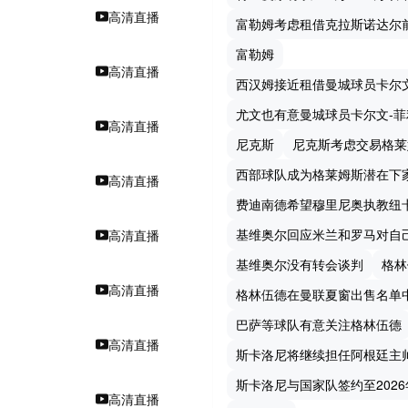
高清直播
富勒姆考虑租借克拉斯诺达尔
富勒姆
高清直播
西汉姆接近租借曼城球员卡尔
尤文也有意曼城球员卡尔文-菲
高清直播
尼克斯
尼克斯考虑交易格莱
西部球队成为格莱姆斯潜在下
高清直播
费迪南德希望穆里尼奥执教纽
基维奥尔回应米兰和罗马对自
高清直播
基维奥尔没有转会谈判
格林
高清直播
格林伍德在曼联夏窗出售名单
巴萨等球队有意关注格林伍德
高清直播
斯卡洛尼将继续担任阿根廷主
斯卡洛尼与国家队签约至2026
高清直播