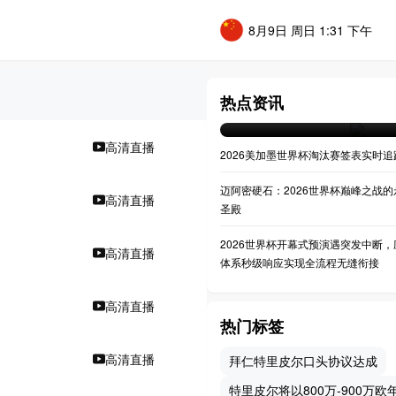
8月9日 周日 1:31 下午
**决战之巅：大都会人寿球
世界杯决赛全景透视**
热点资讯
07-20 04:36
高清直播
2026美加墨世界杯淘汰赛签表实时追
迈阿密硬石：2026世界杯巅峰之战的
高清直播
圣殿
2026世界杯开幕式预演遇突发中断，
高清直播
体系秒级响应实现全流程无缝衔接
高清直播
热门标签
高清直播
拜仁特里皮尔口头协议达成
特里皮尔将以800万-900万欧