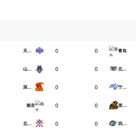
0
0
天津先行者
青岛
0
0
山东高速
北京北汽
0
0
深圳马可波罗
宁波町渥
0
0
南京
浙江方兴渡
0
0
北京控股
四川丰谷酒业