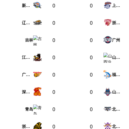
0
0
新疆伊力特
上海久事
0
0
辽宁本钢
浙江稠州金租
0
0
吉林
广州
0
0
江苏肯帝亚
山西汾酒
0
0
广东东阳光
福建晋江文旅
0
0
深圳马可波罗
山东高速
0
0
青岛
北京北汽
0
0
浙江方兴渡
北京控股