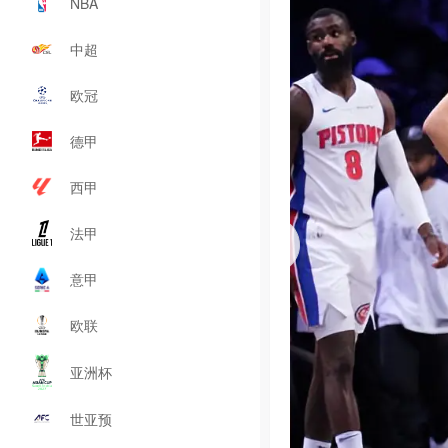
NBA
中超
欧冠
德甲
西甲
法甲
意甲
欧联
亚洲杯
世亚预