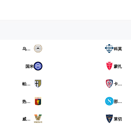
乌迪内斯
科莫
国米
蒙扎
帕尔马
卡利亚里
热那亚
那不勒斯
威尼斯
莱切