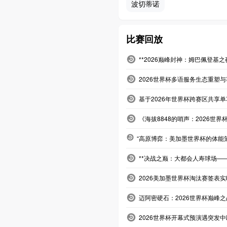
波切蒂诺
比赛回放
**2026巅峰封神：姆巴佩登基
2026世界杯多语服务生态重塑
基于2026年世界杯跨赛区共享
《海拔8848的哨声：2026世界
“高原博弈：美加墨世界杯的体能
**决战之巅：大都会人寿球场——
2026美加墨世界杯淘汰赛签表
迈阿密硬石：2026世界杯巅峰
2026世界杯开幕式预演遇突发