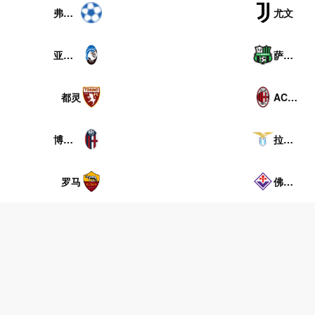
弗洛西诺尼
尤文
亚特兰大
萨索洛
都灵
AC米兰
博洛尼亚
拉齐奥
罗马
佛罗伦萨