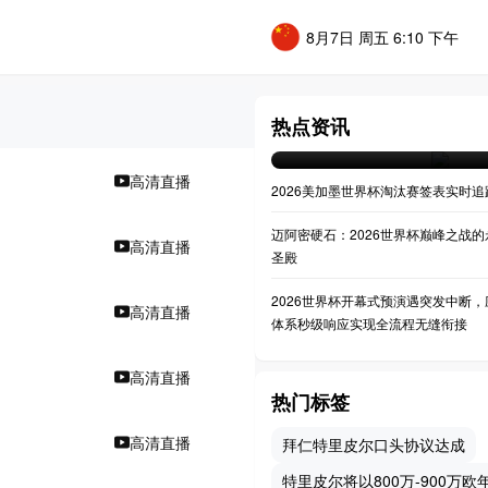
8月7日 周五 6:10 下午
**决战之巅：大都会人寿球
世界杯决赛全景透视**
热点资讯
07-20 04:36
高清直播
2026美加墨世界杯淘汰赛签表实时追
迈阿密硬石：2026世界杯巅峰之战的
高清直播
圣殿
2026世界杯开幕式预演遇突发中断，
高清直播
体系秒级响应实现全流程无缝衔接
高清直播
热门标签
高清直播
拜仁特里皮尔口头协议达成
特里皮尔将以800万-900万欧