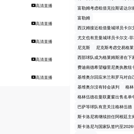
高清直播
富勒姆考虑租借克拉斯诺达尔
富勒姆
高清直播
西汉姆接近租借曼城球员卡尔
尤文也有意曼城球员卡尔文-菲
高清直播
尼克斯
尼克斯考虑交易格莱
西部球队成为格莱姆斯潜在下
高清直播
费迪南德希望穆里尼奥执教纽
基维奥尔回应米兰和罗马对自
高清直播
基维奥尔没有转会谈判
格林
格林伍德在曼联夏窗出售名单
巴萨等球队有意关注格林伍德
斯卡洛尼将继续担任阿根廷主
斯卡洛尼与国家队签约至2026