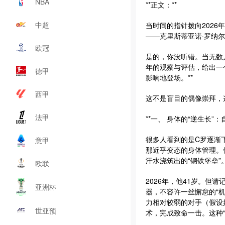
NBA
**正文：**
中超
当时间的指针拨向202
——克里斯蒂亚诺·罗纳
欧冠
是的，你没听错。当无数人
年的观察与评估，给出一
德甲
影响地登场。**
西甲
这不是盲目的偶像崇拜，
法甲
**一、 身体的“逆生长”
很多人看到的是C罗逐渐
意甲
那近乎变态的身体管理。
汗水浇筑出的“钢铁堡垒”
欧联
2026年，他41岁。但
亚洲杯
器，不容许一丝懈怠的“机
力相对较弱的对手（假设
世亚预
术，完成致命一击。这种