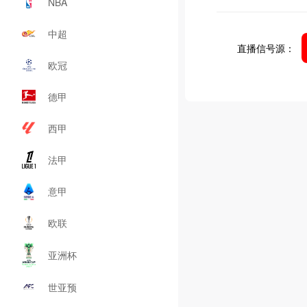
NBA
中超
直播信号源：
欧冠
德甲
西甲
法甲
意甲
欧联
亚洲杯
世亚预